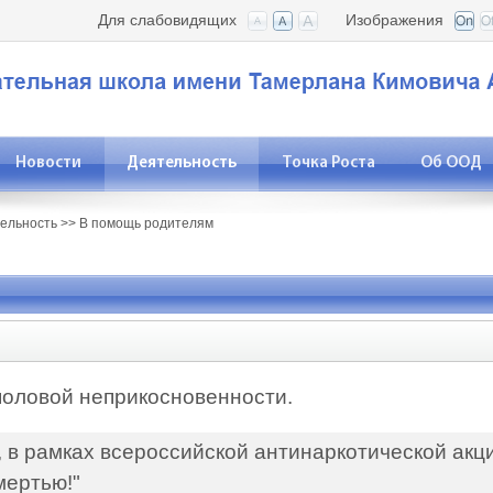
Для слабовидящих
Изображения
Новости
Деятельность
Точка Роста
Об ООД
ельность
>>
В помощь родителям
половой неприкосновенности.
 в рамках всероссийской антинаркотической акц
мертью!"