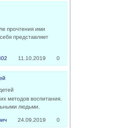
ле прочтения ими
 себя представляет
302
11.10.2019
0
ей
 их методов воспитания.
альными людьми.
вич
24.09.2019
0