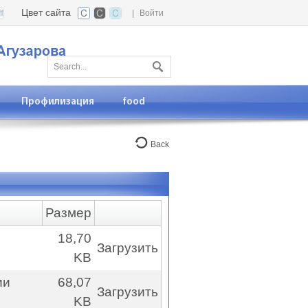
Цвет сайта
|
Войти
Профилизация
food
Back
Размер
18,70
Загрузить
KB
ии
68,07
Загрузить
KB