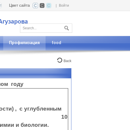
Цвет сайта
|
Войти
Профилизация
food
Back
ном году
сти) , с углубленным
«Химия»; 10
ием химии и биологии.