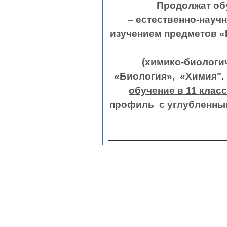
Продолжат обу
– естественно-науч
изучением п
9 класс
(химико-биологи
«Биология», «Химия".
обучение в 11 клас
профиль с углубле