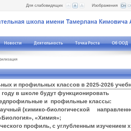
Для слабовидящих
Изображения
Новости
Деятельность
Точка Роста
Об ООД
филизация
ых и профильных классов в 2025-2026 учеб
году в школе будут функционировать
едпрофильные и профильные классы:
-научный (химико-биологической направленно
предметов «Биология», 
гического профиль, с углубленным изучен