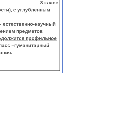
ссах : 8 класс
сти), с углубленным
Математика".
-научный
чением предметов
одолжится профильное
итарный
 и обществознания.