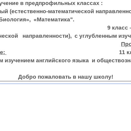
чение в предпрофильных кла
ный (естественно-математической направленно
редметов «Биология», «
 – естественно
ческой направленности), с углубленным изу
Пр
се:
11 класс –гуман
нным изучением английского языка
Добро пожаловать в нашу школу!