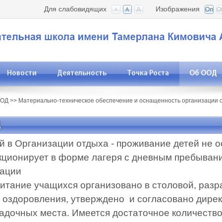
Для слабовидящих
Изображения
Новости
Деятельность
Точка Роста
Об ООД
ООД
>>
Материально-техническое обеспечение и оснащенность организации о
Д
 в Организации отдыха - проживание детей не ос
ционирует в форме лагеря с дневным пребыван
зации
 питание учащихся организовано в столовой, раз
и оздоровления, утверждено и согласовано дир
садочных места. Имеется достаточное количество