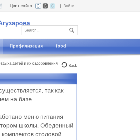
Цвет сайта
|
Войти
Профилизация
food
тдыха детей и их оздоровления
Back
уществляется, так как
ием на базе
работано меню питания
ектором школы. Обеденный
 комплектов столовой