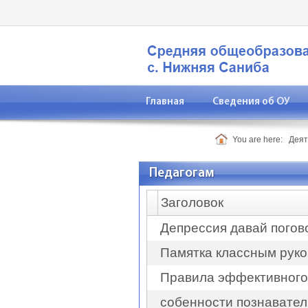
Главная
Сведения об ОУ
Контакты
You are here:
Деят
Педагогам
Заголовок
Депрессия давай пого
Памятка классным рук
Правила эффективного
собенности познавател