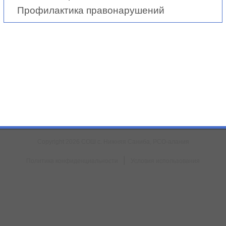
Профилактика правонарушений
Copyright 2026 СОШ с. Нижняя Саниба, РСО-алания
|
Политика конфиденциальности
Условия использования